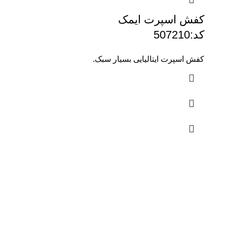
کفش اسپرت ایمک
کد:507210
کفش اسپرت ایتالیایی بسیار سبک.
آدرس:
جزیره کیش مرکز خرید میکا مال
ورودی A پلاک 304-305