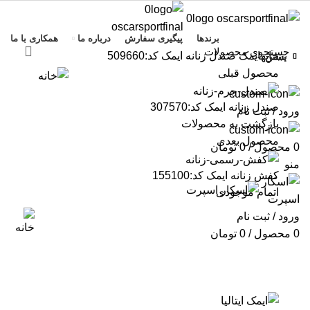
برندها
پیگیری سفارش
درباره ما
همکاری با ما
خانه
ایمک
صندل زنانه ایمک کد:509660
بستن
بستن
بستن
بستن
بستن
بستن
بستن
بستن
محصول قبلی
صندل زنانه ایمک کد:307570
ورود / ثبت نام
بازگشت به محصولات
محصول بعدی
0
محصول
/
0
تومان
منو
کفش زنانه ایمک کد:155100
اتمام موجودی
ورود / ثبت نام
0
محصول
/
0
تومان
بزرگنمایی تصویر