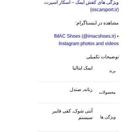
ویژگی های کفش ایمک – اسکار اسپرت
(oscarsport.ir)
مشاهده در اینستاگرام:
IMAC Shoes (@imacshoes.ir) •
Instagram photos and videos
توضیحات تکمیلی
ایمک ایتالیا
برند
زنانه, صندل
محصولات
آنتی شوک, کفی فایبر
ویژگی ها
سیستم