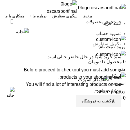
برندها
پیگیری سفارش
درباره ما
همکاری با ما
سبد خرید
تسویه حساب
تکمیل سفارش
ورود / ثبت نام
سبد خرید شما در حال حاضر خالی است.
0
محصول
/
0
تومان
منو
Before proceed to checkout you must add some
products to your shopping cart.
You will find a lot of interesting products on our
ورود / ثبت نام
"Shop" page.
0
محصول
/
0
تومان
بازگشت به فروشگاه