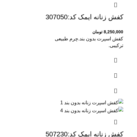
کفش زنانه ایمک کد:307050
8,250,000
تومان
کفش اسپرت بدون بند.چرم طبیعی
ترکیبی.
کفش زنانه ایمک کد:507230